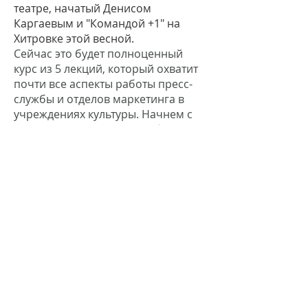
театре, начатый Денисом
Каргаевым и "Командой +1" на
Хитровке этой весной.
Сейчас это будет полноценный
курс из 5 лекций, который охватит
почти все аспекты работы пресс-
службы и отделов маркетинга в
учреждениях культуры. Начнем с
самого главного: 19 сентября
поговорим о том, что такое PR и
позиционирование
применительно к театрам, музеям,
фестивалям, а также о том, как
определить и найти свою целевую
аудиторию и грамотно выстроить с
ней взаимоотношения.
Денис Каргаев - сооснователь
"Команды+1", которая много лет
специализируется на маркетинге и