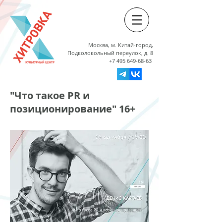
Москва, м. Китай-город,
Подколокольный переулок, д. 8
+7 495 649-68-63
"Что такое PR и
позиционирование" 16+