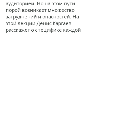
аудиторией. Но на этом пути
порой возникает множество
затруднений и опасностей. На
этой лекции Денис Каргаев
расскажет о специфике каждой
из соцсетей, о типичных
ошибках в работе с ними и на
конкретных примерах объяснит,
как выстроить успешную
стратегию взаимодействия со
зрителями.
Денис Каргаев – сооснователь
"Команды+1", которая много лет
специализируется на маркетинге
и PR-консультировании в сфере
культуры и благотворительности
(Гоголь-центра, Context. Дианы
Вишневой, Новое крыло Дома
Гоголя, фестиваль "Театральный