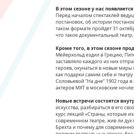
В этом сезоне у нас появляет
Перед началом спектаклей веду
постановок, об истории постанов
таком формате пройдет 31 октяб
что такое документальный театр,
Кроме того, в этом сезоне пр
Мейерхольд ездил в Грецию, Пит
заставляло каждого из них отпра
героев, окунаться в новые миры 
как подарки самим себе и театр
Соловьевой "На дне" 1902 года в
актеров МХТ в московские ночле
Новые встречи состоятся вну
искусства, разбираться в его св
курс лекций «Страны, которые из
современном театре, жив ли дух 
Брехта и почему для современно
великих театральных эпохах, бе