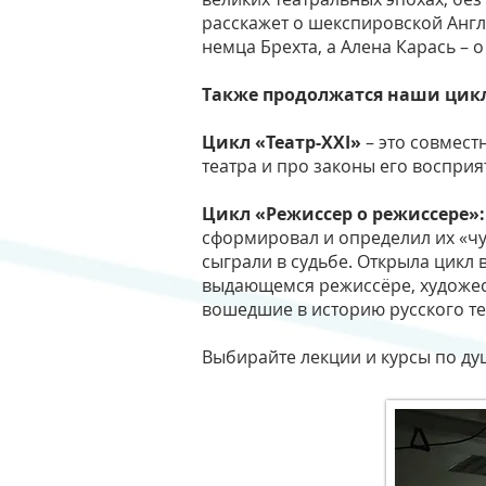
расскажет о шекспировской Англ
немца Брехта, а Алена Карась – 
Также продолжатся наши цик
Цикл «Театр-XXI»
– это совмест
театра и про законы его восприя
Цикл «Режиссер о режиссере»
сформировал и определил их «чув
сыграли в судьбе. Открыла цикл 
выдающемся режиссёре, художест
вошедшие в историю русского те
Выбирайте лекции и курсы по ду