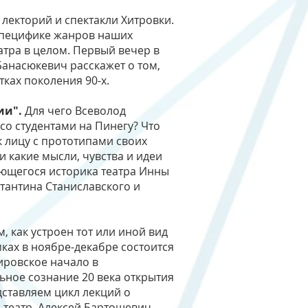
 лекторий и спектакли Хитровки.
 специфике жанров наших
атра в целом. Первый вечер в
Банасюкевич расскажет о том,
тках поколения 90-х.
ии".
Для чего Всеволод
со студентами на Пинегу? Что
к лицу с прототипами своих
и какие мысли, чувства и идеи
ающегося историка театра Инны
стантина Станиславского и
м, как устроен тот или иной вид
мках в ноябре-декабре состоится
ировское начало в
льное сознание 20 века открытия
дставляем цикл лекций о
 театр. Алексей Бартошевич