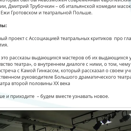
ии, Дмитрий Трубочкин – об итальянской комедии масок
о Ежи Гротовском и театральной Польше.
лы:
ный проект с Ассоциацией театральных критиков про г
тия.
:
это рассказы выдающихся мастеров об их выдающихся уч
ство театра», о внутреннем диалоге с ними, о том, чему
встреча с Камой Гинкасом, который рассказал о своем уч
венном руководителе Большого драматического театра,
атра второй половины XX века
ше и приходите – будем вместе узнавать новое.