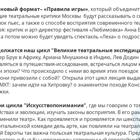
ся новый формат– «Правила игры»
, который объединит
щие театральные критики Москвы будут рассказывать о
ок пьес, а также о способе восприятия современного те
ря: критик и арт-директор фестиваля «Любимовка» Анна 
 а потом можно будет увидеть спектакль «Леха» о подрос
одолжатся наш цикл "Великие театральные экспедиц
ер Брук в Африку, Ариана Мнушкина в Индию, Лев Додин 
вляться в путешествия-исседования, встречаться лицом 
и эпохи? Что происходило с ними во время этих поездок 
у они привозили с собой? Открыла этот цикл лекция выд
 МХТ: зачем идти на Хитровку? о знаменитом походе Кон
жки.
три цикла "Искусствопонимание"
, где мы говорим о то
ойствах и эволюции, изучать законы восприятия. В его ра
менили театр». Как проявляется и проявляется ли шексп
итальянской комедии дель арте, как повлияли на театра
й Европы так важна польская театральная культура. Пре
з которых был бы невозможен современный европейский