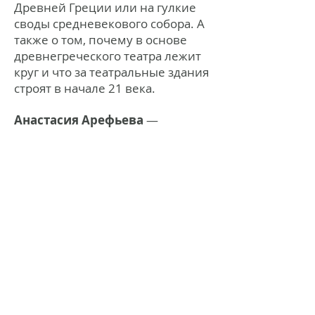
Древней Греции или на гулкие
своды средневекового собора. А
также о том, почему в основе
древнегреческого театра лежит
круг и что за театральные здания
строят в начале 21 века.
Анастасия Арефьева
—
театральный критик, научный
сотрудник Государственного
института искусствознания,
преподаватель истории
зарубежного театра. В 2013 г.
защитила кандидатскую
диссертацию по теме
"Кальдерон и
Мейерхольд. Испанская
классическая драматургия на
русской сцене начала XX века".
Печатается в журналах "Сцена",